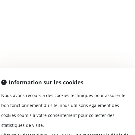
 : préavis et rupture brutale des relations
Information sur les cookies
a Chambre commerciale apporte une précision
Nous avons recours à des cookies techniques pour assurer le
bon fonctionnement du site, nous utilisons également des
cookies soumis à votre consentement pour collecter des
statistiques de visite.