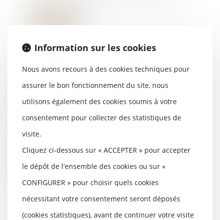
de maison indi...
Lire la suite
Information sur les cookies
Nous avons recours à des cookies techniques pour
Le locataire doit il communiquer
assurer le bon fonctionnement du site, nous
sa nouvelle adresse au bailleur
utilisons également des cookies soumis à votre
lors de son départ ?
20/11/2018
consentement pour collecter des statistiques de
Informer son bailleur de sa
visite.
nouvelle adresse est une
obligation pour le locat...
Cliquez ci-dessous sur « ACCEPTER » pour accepter
le dépôt de l'ensemble des cookies ou sur «
Lire la suite
CONFIGURER » pour choisir quels cookies
nécessitant votre consentement seront déposés
(cookies statistiques), avant de continuer votre visite