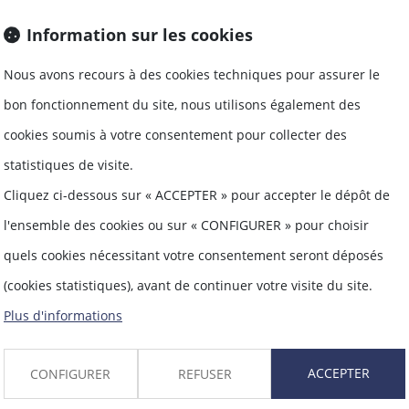
Information sur les cookies
lever seul un mur mitoyen, à condition de t
Nous avons recours à des cookies techniques pour assurer le
ui prend cette initiative, supportera seul le co
bon fonctionnement du site, nous utilisons également des
cookies soumis à votre consentement pour collecter des
statistiques de visite.
Cliquez ci-dessous sur « ACCEPTER » pour accepter le dépôt de
l'ensemble des cookies ou sur « CONFIGURER » pour choisir
promoteurs dans l'expectative de la loi Elan e
quels cookies nécessitant votre consentement seront déposés
(cookies statistiques), avant de continuer votre visite du site.
de la réunion de la commission mixte paritaire
Plus d'informations
ACCEPTER
CONFIGURER
REFUSER