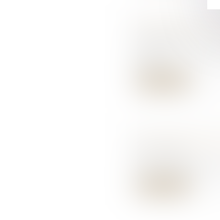
Divorce sans juge
12/09/2018
Une convention d
contr...
Lire la suite
Sur Internet auss
07/09/2018
Par une décision 
Lire la suite