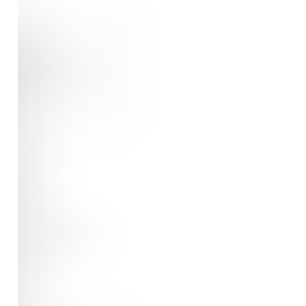
out payer
ût des trava...
t des
, la Fédératio...