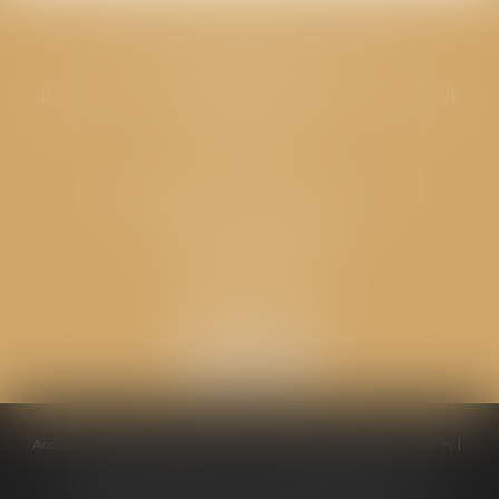
CABINET GPS AVOCATS - Valence
Cabinet principal
Immeuble “Le Valentia” 62 Avenue Sadi Carnot
26000 Valence
CABINET GPS AVOCATS - Loriol
Cabinet secondaire
Place de l'Eglise
26270 LORIOL
Accueil
Équipe
Compétences
Conseils pratiques
Honoraires
Ventes aux enchères
Actualités
Politique de cookies