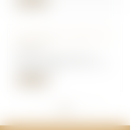
Lire la suite
Est-il nécessaire de rétablir l'APL
accession ?
01/10/2019
Pour les professionnels du
secteur, la quasi-suppression de
ce dispositif d'a...
Lire la suite
<<
<
...
229
230
231
232
233
234
235
...
>
>>