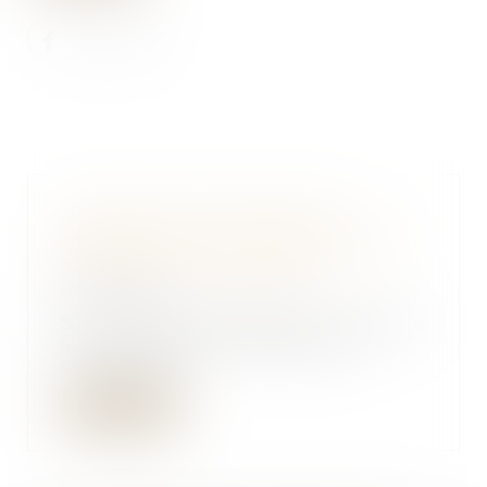
L'absence de renonciation
expresse à la succession oblige
au paiement des dettes
09/10/2019
S'il n'a pas expressément renoncé
à la succession, l'héritier est
censé l'avo...
Lire la suite