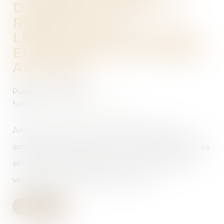
D'AMENDE POUR NON
RESPECT DE LA
LÉGISLATION FRANÇAISE
EN MATIÈRE DE CLAUSES
ABUSIVES
Publié le :
26/09/2019
Source :
www.larevuedudigital.com
Amazon vient d’être condamné à payer une
amende de 4 millions d’euros à cause des clauses
abusives qu’il applique aux commerçants qui
vendent leurs produits via son site...
Lire la suite