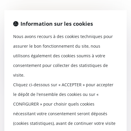
Reconnaissance de paternité
dans le cadre d'une GPA : la Cour
Information sur les cookies
de cassation rappelle
l'importance de faire suppléer
Nous avons recours à des cookies techniques pour
l'intérêt de l'enfant
assurer le bon fonctionnement du site, nous
08/10/2019
Toute convention portant sur la
utilisons également des cookies soumis à votre
procréation ou la gestation pour
consentement pour collecter des statistiques de
le compte d’...
visite.
Lire la suite
Cliquez ci-dessous sur « ACCEPTER » pour accepter
le dépôt de l'ensemble des cookies ou sur «
CONFIGURER » pour choisir quels cookies
Le Sénat valide l’indice de
nécessitant votre consentement seront déposés
réparabilité pour les
(cookies statistiques), avant de continuer votre visite
équipements électriques et