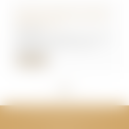
Passoires thermiques : l'exécutif
s'attaque aux DPE tronqués des
petites surfaces
21/02/2024
L'exécutif va modifier, par arrêté,
le calcul du DPE actuel qui
pénalise les...
Lire la suite
<<
<
...
61
62
63
64
65
66
67
...
>
>>
CABINET GPS AVOCATS - Valence
Cabinet principal