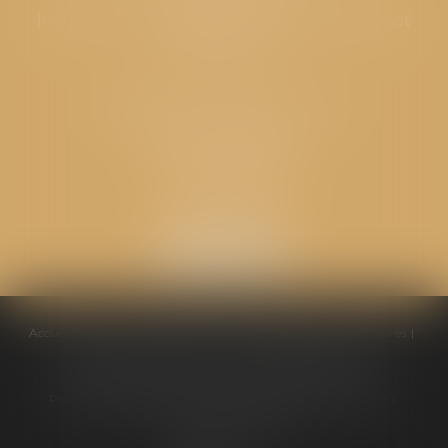
Immeuble “Le Valentia” 62 Avenue Sadi Carnot
26000 Valence
CABINET GPS AVOCATS - Loriol
Cabinet secondaire
Place de l'Eglise
26270 LORIOL
Accueil
Équipe
Compétences
Conseils pratiques
Honoraires
Ventes aux enchères
Actualités
Politique de cookies
Politique de confidentialité
Mentions légales
Plan du site
Liens utiles
Articles