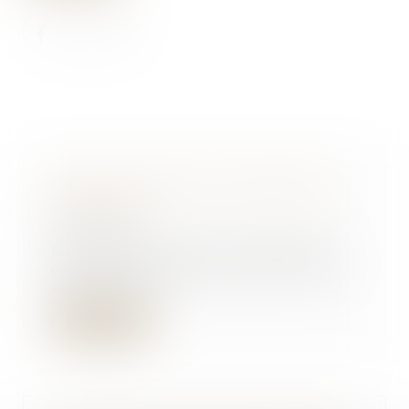
Coup d’envoi pour le dispositif
Bail Rénov’ !
27/02/2024
Pour lutter contre la précarité
énergétique dans le parc locatif
privé, un no...
Lire la suite