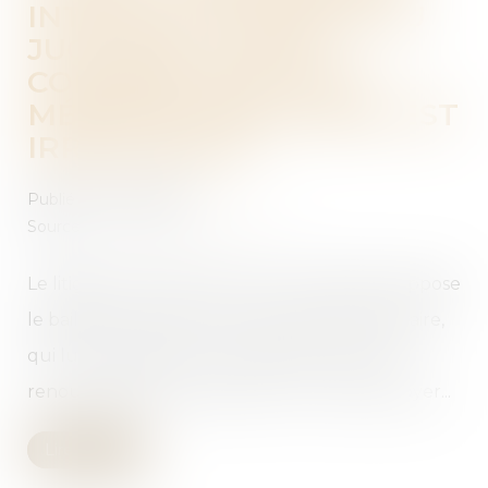
INTRODUITE AUPRÈS DU
JUGE DES LOYERS
COMMERCIAUX SANS
MÉMOIRE PRÉALABLE EST
IRRECEVABLE
Publié le :
27/02/2024
Source :
www.lemag-juridique.com
Le litige porté devant la Cour de cassation oppose
le bailleur d’un local commercial à son locataire,
qui lui avait signifié un congé avec offre de
renouvellement moyennant un nouveau loyer...
Lire la suite