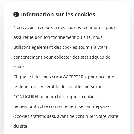
Loi Egalim 3 : vers un équilibre
Information sur les cookies
dans les relations commerciales
entre l’agroalimentaire et la
Nous avons recours à des cookies techniques pour
grande distribution
22/02/2024
assurer le bon fonctionnement du site, nous
Dans le but de rééquilibrer les
utilisons également des cookies soumis à votre
relations commerciales entre les
fournisseurs...
consentement pour collecter des statistiques de
Lire la suite
visite.
Cliquez ci-dessous sur « ACCEPTER » pour accepter
le dépôt de l'ensemble des cookies ou sur «
CONFIGURER » pour choisir quels cookies
Le délai de prescription de
nécessitant votre consentement seront déposés
l’action en réduction : cinq ou
deux ans ?
(cookies statistiques), avant de continuer votre visite
22/02/2024
du site.
L’article 921 alinéa 2 du Code civil