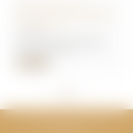
Quand l'acheteur d'un
appartement est responsable de
travaux mal faits par le vendeur...
- Le Particulier
07/06/2017
Le nouveau propriétaire peut
être responsable des troubles
anormaux de voisin...
Lire la suite
<<
<
...
312
313
314
315
316
317
318
...
>
>>
CABINET GPS AVOCATS - Valence
Cabinet principal