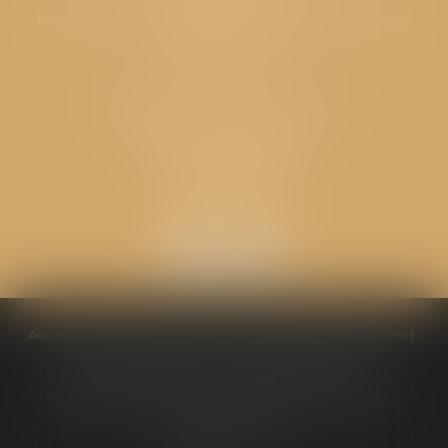
Immeuble “Le Valentia” 62 Avenue Sadi Carnot
26000 Valence
CABINET GPS AVOCATS - Loriol
Cabinet secondaire
Place de l'Eglise
26270 LORIOL
Accueil
Équipe
Compétences
Conseils pratiques
Honoraires
Ventes aux enchères
Actualités
Politique de cookies
Politique de confidentialité
Mentions légales
Plan du site
Liens utiles
Articles