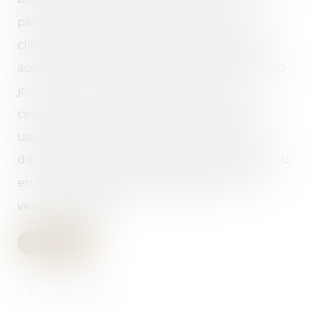
particularité est à soulever en présence d’une
clause de substitution dans la promesse. Un
acquéreur peut se rétracter dans un délai de 10
jours Pour tout acte ayant pour objet la
construction ou l'acquisition d'un immeuble à
usage d'habitation, la souscription de parts
donnant vocation à l'attribution en jouissance ou
en propriété d'immeubles d'habitation ou la
vente d'immeuble...
Lire la suite