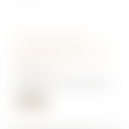
La remise en cause de la
convention de divorce dans le
nouveau divorce par
consentement mutuel - Éditions
Francis Lefebvre
14/06/2017
1. L'une des innovations les plus
marquantes de la loi dite justice
du XXIe s...
Lire la suite