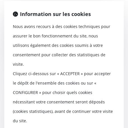
Transmission : les choix des
Information sur les cookies
familles recomposées - Les Echos
13/06/2017
Nous avons recours à des cookies techniques pour
Pour quel statut opter ?
Comment protéger son nouveau
assurer le bon fonctionnement du site, nous
conjoint sans léser les...
utilisons également des cookies soumis à votre
Lire la suite
consentement pour collecter des statistiques de
visite.
Cliquez ci-dessous sur « ACCEPTER » pour accepter
le dépôt de l'ensemble des cookies ou sur «
Bail commercial : utile rappel de
la Cour de cassation - La Gazette
CONFIGURER » pour choisir quels cookies
du Palais
nécessitant votre consentement seront déposés
13/06/2017
(cookies statistiques), avant de continuer votre visite
Le 14 juin 2010, un bailleur
commercial consent un bail
du site.
dérogatoire pour une...